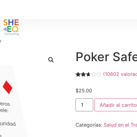
y
Poker Saf
(
10602
valorac
Valorado
9736
con
$
25.00
2.68
de 5
en
Añadir al carrito
base
a
valoraciones
de
Categorías:
Salud en el Tr
clientes